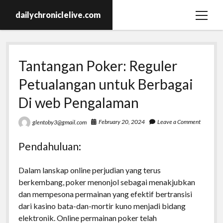
dailychroniclelive.com
open
menu
Tantangan Poker: Reguler
Petualangan untuk Berbagai
Di web Pengalaman
February 20, 2024
Leave a Comment
glentoby3@gmail.com
Pendahuluan:
Dalam lanskap online perjudian yang terus
berkembang, poker menonjol sebagai menakjubkan
dan mempesona permainan yang efektif bertransisi
dari kasino bata-dan-mortir kuno menjadi bidang
elektronik. Online permainan poker telah