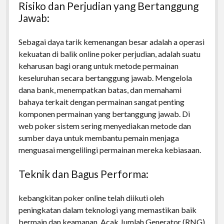
Risiko dan Perjudian yang Bertanggung
Jawab:
Sebagai daya tarik kemenangan besar adalah a operasi
kekuatan di balik online poker perjudian, adalah suatu
keharusan bagi orang untuk metode permainan
keseluruhan secara bertanggung jawab. Mengelola
dana bank, menempatkan batas, dan memahami
bahaya terkait dengan permainan sangat penting
komponen permainan yang bertanggung jawab. Di
web poker sistem sering menyediakan metode dan
sumber daya untuk membantu pemain menjaga
menguasai mengelilingi permainan mereka kebiasaan.
Teknik dan Bagus Performa:
kebangkitan poker online telah diikuti oleh
peningkatan dalam teknologi yang memastikan baik
bermain dan keamanan. Acak Jumlah Generator (RNG)