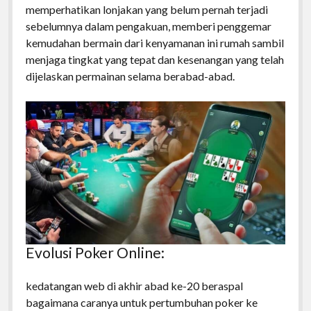
memperhatikan lonjakan yang belum pernah terjadi
sebelumnya dalam pengakuan, memberi penggemar
kemudahan bermain dari kenyamanan ini rumah sambil
menjaga tingkat yang tepat dan kesenangan yang telah
dijelaskan permainan selama berabad-abad.
Evolusi Poker Online:
kedatangan web di akhir abad ke-20 beraspal
bagaimana caranya untuk pertumbuhan poker ke