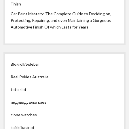
Finish
Car Paint Mastery: The Complete Guide to Deciding on,
Protecting, Repairing, and even Maintaining a Gorgeous
Automotive Finish Of which Lasts for Years
Blogroll/Sidebar
Real Pokies Australia
toto slot
индивидуалки киев
clone watches
kaikki kasinot