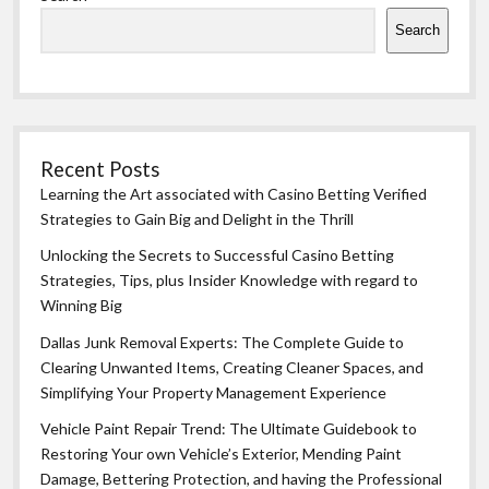
Search
Recent Posts
Learning the Art associated with Casino Betting Verified
Strategies to Gain Big and Delight in the Thrill
Unlocking the Secrets to Successful Casino Betting
Strategies, Tips, plus Insider Knowledge with regard to
Winning Big
Dallas Junk Removal Experts: The Complete Guide to
Clearing Unwanted Items, Creating Cleaner Spaces, and
Simplifying Your Property Management Experience
Vehicle Paint Repair Trend: The Ultimate Guidebook to
Restoring Your own Vehicle’s Exterior, Mending Paint
Damage, Bettering Protection, and having the Professional