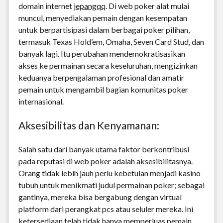
domain internet
jepangqq
. Di web poker alat mulai
muncul, menyediakan pemain dengan kesempatan
untuk berpartisipasi dalam berbagai poker pilihan,
termasuk Texas Hold’em, Omaha, Seven Card Stud, dan
banyak lagi. Itu perubahan mendemokratisasikan
akses ke permainan secara keseluruhan, mengizinkan
keduanya berpengalaman profesional dan amatir
pemain untuk mengambil bagian komunitas poker
internasional.
Aksesibilitas dan Kenyamanan:
Salah satu dari banyak utama faktor berkontribusi
pada reputasi di web poker adalah aksesibilitasnya.
Orang tidak lebih jauh perlu kebetulan menjadi kasino
tubuh untuk menikmati judul permainan poker; sebagai
gantinya, mereka bisa bergabung dengan virtual
platform dari perangkat pcs atau seluler mereka. Ini
ketersediaan telah tidak hanya memperluas pemain