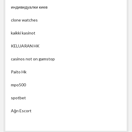
индивидуалки киев
clone watches
kaikki kasinot
KELUARAN HK
casinos not on gamstop
Paito Hk
mpo500
spotbet
Ağrı Escort