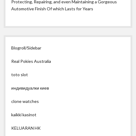
Protecting, Repairing, and even Maintaining a Gorgeous
Automotive Finish Of which Lasts for Years
Blogroll/Sidebar
Real Pokies Australia
toto slot
индивидуалки киев
clone watches
kaikki kasinot
KELUARAN HK