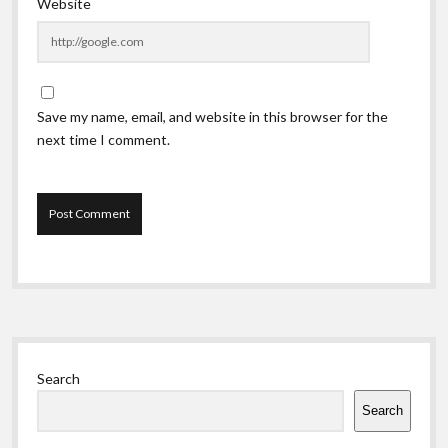
Website
Save my name, email, and website in this browser for the
next time I comment.
Sidebar
Search
Search