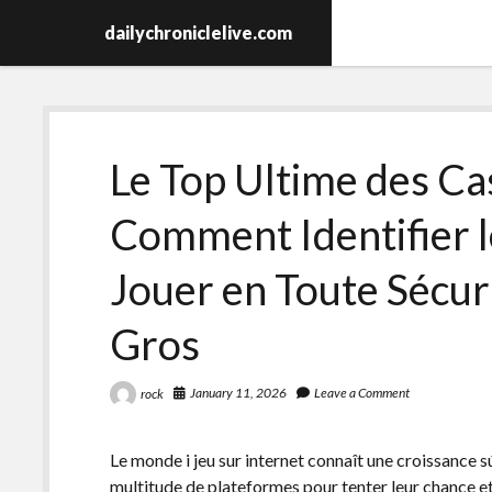
dailychroniclelive.com
Le Top Ultime des Ca
Comment Identifier le 
Jouer en Toute Sécur
Gros
January 11, 2026
Leave a Comment
rock
Le monde i jeu sur internet connaît une croissance s
multitude de plateformes pour tenter leur chance et