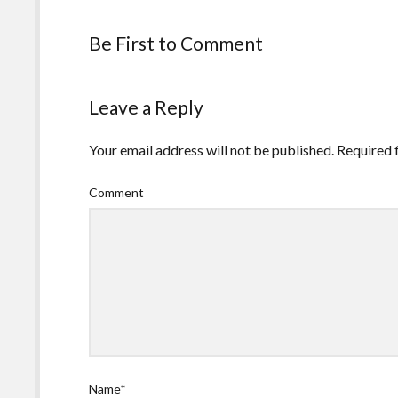
Be First to Comment
Leave a Reply
Your email address will not be published.
Required 
Comment
Name*