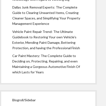
Dallas Junk Removal Experts: The Complete
Guide to Clearing Unwanted Items, Creating
Cleaner Spaces, and Simplifying Your Property
Management Experience
Vehicle Paint Repair Trend: The Ultimate
Guidebook to Restoring Your own Vehicle’s
Exterior, Mending Paint Damage, Bettering
Protection, and having the Professional Finish
Car Paint Mastery: The Complete Guide to
Deciding on, Protecting, Repairing, and even
Maintaining a Gorgeous Automotive Finish Of
which Lasts for Years
Blogroll/Sidebar