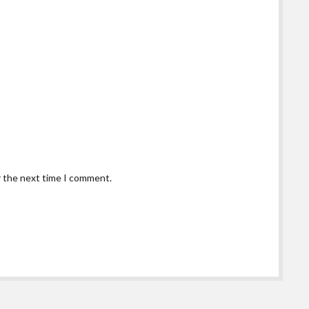
r the next time I comment.