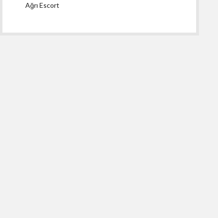
Ağrı Escort