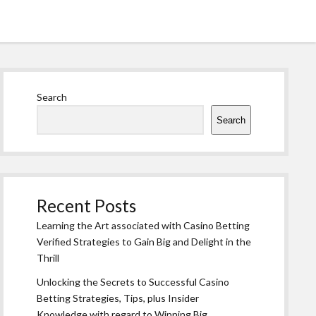
Sidebar
Search
Search
Recent Posts
Learning the Art associated with Casino Betting
Verified Strategies to Gain Big and Delight in the
Thrill
Unlocking the Secrets to Successful Casino
Betting Strategies, Tips, plus Insider
Knowledge with regard to Winning Big