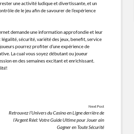
ster une activité ludique et divertissante, et un
trôle de le jeu afin de savourer de l’expérience
nternet demande une information approfondie et leur
 légalité, sécurité, variété des jeux, benefit, service
s joueurs pourrez profiter d’une expérience de
ative. La cual vous soyez débutant ou joueur
ssion en des semaines excitant et enrichissant.
ité!
Next Post
Retrouvez l’Univers du Casino en Ligne derrière de
l’Argent Réel: Votre Guide Ultime pour Jouer ain
Gagner en Toute Sécurité