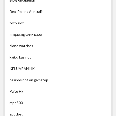
Blogroll/Sidebar
Real Pokies Australia
toto slot
индивидуалки киев
clone watches
kaikki kasinot
KELUARAN HK
casinos not on gamstop
Paito Hk
mpo500
spotbet