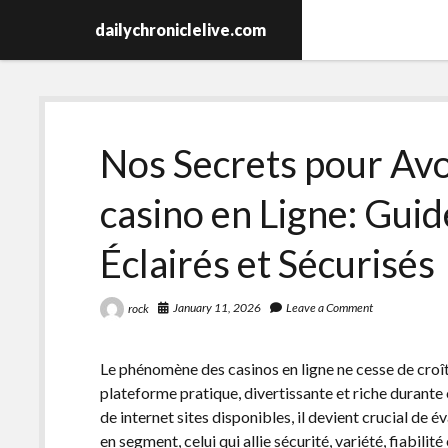
dailychroniclelive.com
Nos Secrets pour Avo
casino en Ligne: Gui
Éclairés et Sécurisés
January 11, 2026
Leave a Comment
rock
Le phénomène des casinos en ligne ne cesse de croît
plateforme pratique, divertissante et riche durante 
de internet sites disponibles, il devient crucial de 
en segment, celui qui allie sécurité, variété, fiabilit