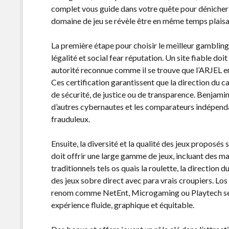
complet vous guide dans votre quête pour dénicher 
domaine de jeu se révèle être en même temps plaisa
La première étape pour choisir le meilleur gambling 
légalité et social fear réputation. Un site fiable doit
autorité reconnue comme il se trouve que l’ARJEL 
Ces certification garantissent que la direction du 
de sécurité, de justice ou de transparence. Benjamin
d’autres cybernautes et les comparateurs indépendant
frauduleux.
Ensuite, la diversité et la qualité des jeux proposés
doit offrir une large gamme de jeux, incluant des ma
traditionnels tels os quais la roulette, la direction 
des jeux sobre direct avec para vrais croupiers. Lo
renom comme NetEnt, Microgaming ou Playtech se ré
expérience fluide, graphique et équitable.