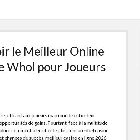
ir le Meilleur Online
de Whol pour Joueurs
re, offrant aux joueurs man monde entier leur
opportunités de gains. Pourtant, face à la multitude
évaluer comment identifier le plus concurentiel casino
é et chances de succès.
meilleur casino en ligne 2026