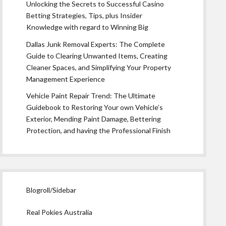
Unlocking the Secrets to Successful Casino
Betting Strategies, Tips, plus Insider
Knowledge with regard to Winning Big
Dallas Junk Removal Experts: The Complete
Guide to Clearing Unwanted Items, Creating
Cleaner Spaces, and Simplifying Your Property
Management Experience
Vehicle Paint Repair Trend: The Ultimate
Guidebook to Restoring Your own Vehicle’s
Exterior, Mending Paint Damage, Bettering
Protection, and having the Professional Finish
Blogroll/Sidebar
Real Pokies Australia