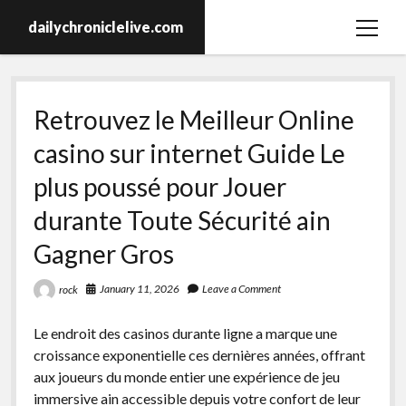
dailychroniclelive.com
open
menu
Retrouvez le Meilleur Online
casino sur internet Guide Le
plus poussé pour Jouer
durante Toute Sécurité ain
Gagner Gros
January 11, 2026
Leave a Comment
rock
Le endroit des casinos durante ligne a marque une
croissance exponentielle ces dernières années, offrant
aux joueurs du monde entier une expérience de jeu
immersive ain accessible depuis votre confort de leur