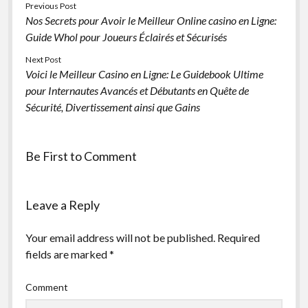
Previous Post
Nos Secrets pour Avoir le Meilleur Online casino en Ligne:
Guide Whol pour Joueurs Éclairés et Sécurisés
Next Post
Voici le Meilleur Casino en Ligne: Le Guidebook Ultime
pour Internautes Avancés et Débutants en Quête de
Sécurité, Divertissement ainsi que Gains
Be First to Comment
Leave a Reply
Your email address will not be published.
Required
fields are marked
*
Comment