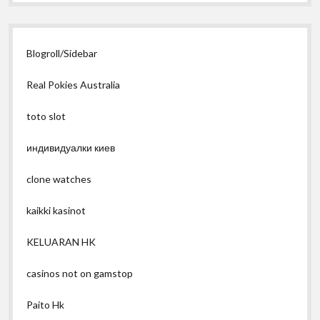
Blogroll/Sidebar
Real Pokies Australia
toto slot
индивидуалки киев
clone watches
kaikki kasinot
KELUARAN HK
casinos not on gamstop
Paito Hk