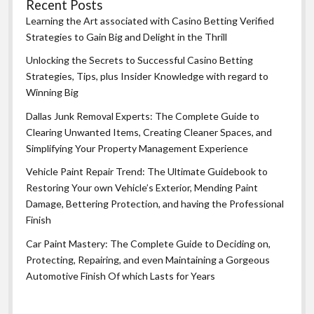
Recent Posts
Learning the Art associated with Casino Betting Verified
Strategies to Gain Big and Delight in the Thrill
Unlocking the Secrets to Successful Casino Betting
Strategies, Tips, plus Insider Knowledge with regard to
Winning Big
Dallas Junk Removal Experts: The Complete Guide to
Clearing Unwanted Items, Creating Cleaner Spaces, and
Simplifying Your Property Management Experience
Vehicle Paint Repair Trend: The Ultimate Guidebook to
Restoring Your own Vehicle’s Exterior, Mending Paint
Damage, Bettering Protection, and having the Professional
Finish
Car Paint Mastery: The Complete Guide to Deciding on,
Protecting, Repairing, and even Maintaining a Gorgeous
Automotive Finish Of which Lasts for Years