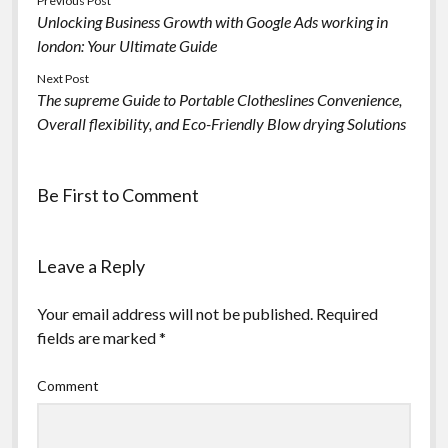
Previous Post
Unlocking Business Growth with Google Ads working in
london: Your Ultimate Guide
Next Post
The supreme Guide to Portable Clotheslines Convenience,
Overall flexibility, and Eco-Friendly Blow drying Solutions
Be First to Comment
Leave a Reply
Your email address will not be published.
Required
fields are marked
*
Comment