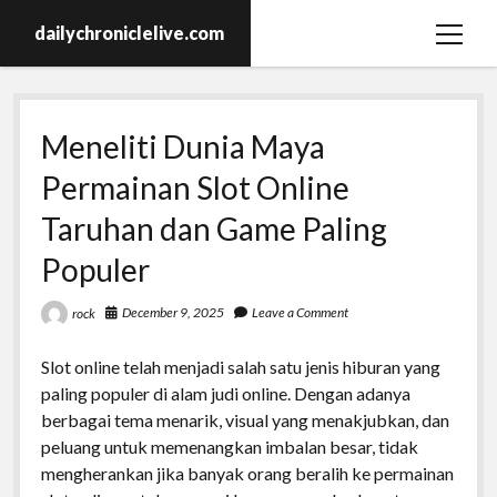
dailychroniclelive.com
open
menu
Meneliti Dunia Maya
Permainan Slot Online
Taruhan dan Game Paling
Populer
December 9, 2025
Leave a Comment
rock
Slot online telah menjadi salah satu jenis hiburan yang
paling populer di alam judi online. Dengan adanya
berbagai tema menarik, visual yang menakjubkan, dan
peluang untuk memenangkan imbalan besar, tidak
mengherankan jika banyak orang beralih ke permainan