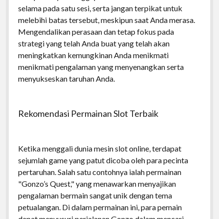
selama pada satu sesi, serta jangan terpikat untuk
melebihi batas tersebut, meskipun saat Anda merasa.
Mengendalikan perasaan dan tetap fokus pada
strategi yang telah Anda buat yang telah akan
meningkatkan kemungkinan Anda menikmati
menikmati pengalaman yang menyenangkan serta
menyukseskan taruhan Anda.
Rekomendasi Permainan Slot Terbaik
Ketika menggali dunia mesin slot online, terdapat
sejumlah game yang patut dicoba oleh para pecinta
pertaruhan. Salah satu contohnya ialah permainan
"Gonzo’s Quest," yang menawarkan menyajikan
pengalaman bermain sangat unik dengan tema
petualangan. Di dalam permainan ini, para pemain
dapat menyusuri perjalanan Gonzo dalam mencari