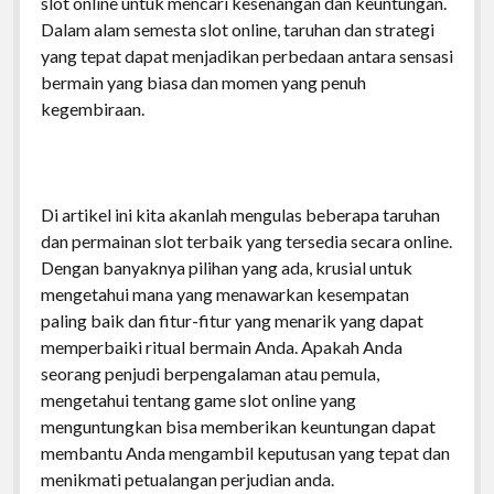
slot online untuk mencari kesenangan dan keuntungan.
Dalam alam semesta slot online, taruhan dan strategi
yang tepat dapat menjadikan perbedaan antara sensasi
bermain yang biasa dan momen yang penuh
kegembiraan.
Di artikel ini kita akanlah mengulas beberapa taruhan
dan permainan slot terbaik yang tersedia secara online.
Dengan banyaknya pilihan yang ada, krusial untuk
mengetahui mana yang menawarkan kesempatan
paling baik dan fitur-fitur yang menarik yang dapat
memperbaiki ritual bermain Anda. Apakah Anda
seorang penjudi berpengalaman atau pemula,
mengetahui tentang game slot online yang
menguntungkan bisa memberikan keuntungan dapat
membantu Anda mengambil keputusan yang tepat dan
menikmati petualangan perjudian anda.