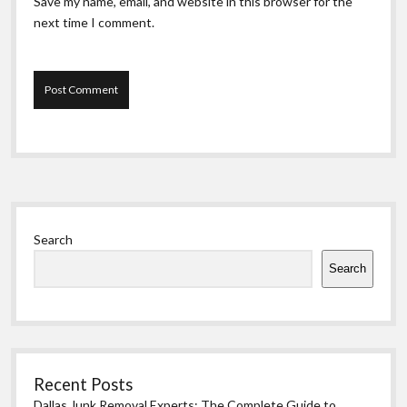
Save my name, email, and website in this browser for the
next time I comment.
Sidebar
Search
Search
Recent Posts
Dallas Junk Removal Experts: The Complete Guide to