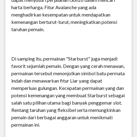
harta berharga. Fitur Avalanche yang ada
menghadirkan kesempatan untuk mendapatkan
kemenangan berturut-turut, meningkatkan potensi
taruhan pemain.
Di samping itu, permainan "Starburst" juga menjadi
favorit sejumlah pemain. Dengan yang cerah menawan,
permainan tersebut menonjolkan simbol batu permata
indah dan menawarkan fitur Liar yang dapat
memperluas gulungan. Kecepatan permainan yang dan
potensi kemenangan yang membuat Starburst sebagai
salah satu pilihan utama bagi banyak penggemar slot.
Rentang taruhan yang fleksibel serta memungkinkan
pemain dari berbagai anggaran untuk menikmati
permainan ini.